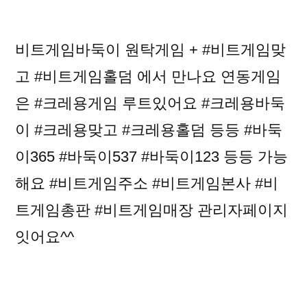
비트게임바둑이 원탁게임 + #비트게임맞
고 #비트게임홀덤 에서 만나요 연동게임
은 #크레용게임 루트있어요 #크레용바둑
이 #크레용맞고 #크레용홀덤 등등 #바둑
이365 #바둑이537 #바둑이123 등등 가능
해요 #비트게임주소 #비트게임본사 #비
트게임총판 #비트게임매장 관리자페이지
잇어요^^