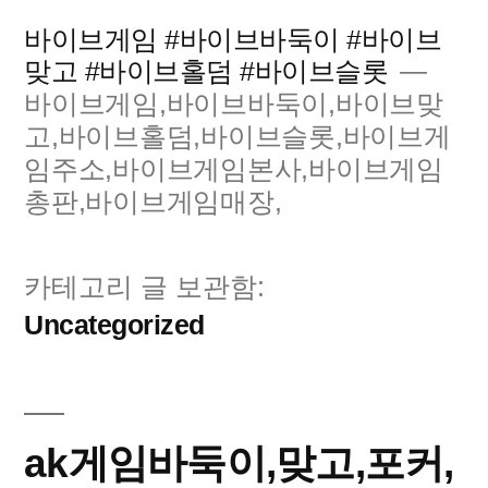
콘
바이브게임 #바이브바둑이 #바이브
텐
맞고 #바이브홀덤 #바이브슬롯
바이브게임,바이브바둑이,바이브맞
츠
고,바이브홀덤,바이브슬롯,바이브게
로
임주소,바이브게임본사,바이브게임
바
총판,바이브게임매장,
로
가
카테고리 글 보관함:
기
Uncategorized
ak게임바둑이,맞고,포커,