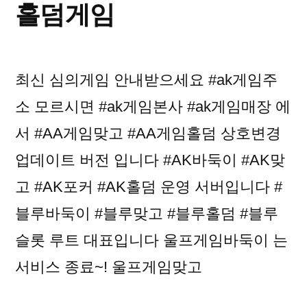
홀덤게임
최신 심의게임 안내받으세요 #ak게임주
소 모르시면 #ak게임본사 #ak게임매장 에
서 #AA게임맞고 #AA게임홀덤 상호변경
업데이트 버전 입니다 #AK바둑이 #AK맞
고 #AK포커 #AK홀덤 운영 서버입니다 #
블루바둑이 #블루맞고 #블루홀덤 #블루
슬롯 루트 대표입니다 울프게임바둑이 는
서비스 종료~! 울프게임맞고