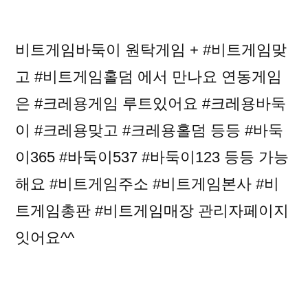
비트게임바둑이 원탁게임 + #비트게임맞
고 #비트게임홀덤 에서 만나요 연동게임
은 #크레용게임 루트있어요 #크레용바둑
이 #크레용맞고 #크레용홀덤 등등 #바둑
이365 #바둑이537 #바둑이123 등등 가능
해요 #비트게임주소 #비트게임본사 #비
트게임총판 #비트게임매장 관리자페이지
잇어요^^