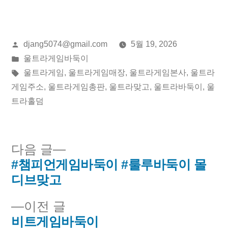
올
djang5074@gmail.com
5월 19, 2026
린
게
울트라게임바둑이
이:
시
태
울트라게임
,
울트라게임매장
,
울트라게임본사
,
울트라
됨:
그:
게임주소
,
울트라게임총판
,
울트라맞고
,
울트라바둑이
,
울
트라홀덤
다
다음 글
음
#챔피언게임바둑이 #룰루바둑이 몰
글
글:
디브맞고
탐
이
이전 글
색
전
비트게임바둑이