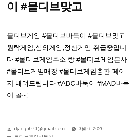
이 #몰디브맞고
몰디브게임 #몰디브바둑이 #몰디브맞고
원탁게임,심의게임,정산게임 취급중입니
다 #몰디브게임주소 랑 #몰디브게임본사
#몰디브게임매장 #몰디브게임총판 페이
지 내려드립니다 #ABC바둑이 #MAD바둑
이 콜~!
올
djang5074@gmail.com
3월 6, 2026
린
게