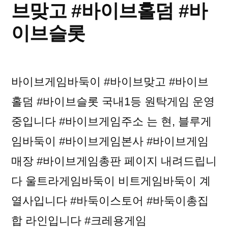
브맞고 #바이브홀덤 #바
이브슬롯
바이브게임바둑이 #바이브맞고 #바이브
홀덤 #바이브슬롯 국내1등 원탁게임 운영
중입니다 #바이브게임주소 는 현, 블루게
임바둑이 #바이브게임본사 #바이브게임
매장 #바이브게임총판 페이지 내려드립니
다 울트라게임바둑이 비트게임바둑이 계
열사입니다 #바둑이스토어 #바둑이총집
합 라인입니다 #크레용게임