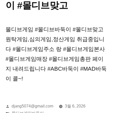
이 #몰디브맞고
몰디브게임 #몰디브바둑이 #몰디브맞고
원탁게임,심의게임,정산게임 취급중입니
다 #몰디브게임주소 랑 #몰디브게임본사
#몰디브게임매장 #몰디브게임총판 페이
지 내려드립니다 #ABC바둑이 #MAD바둑
이 콜~!
올
djang5074@gmail.com
3월 6, 2026
린
게