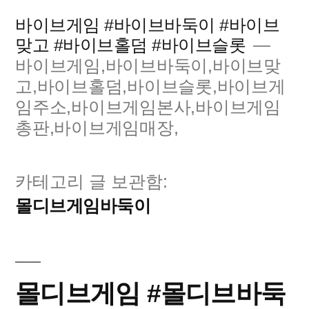
콘
바이브게임 #바이브바둑이 #바이브
텐
맞고 #바이브홀덤 #바이브슬롯
바이브게임,바이브바둑이,바이브맞
츠
고,바이브홀덤,바이브슬롯,바이브게
로
임주소,바이브게임본사,바이브게임
바
총판,바이브게임매장,
로
가
카테고리 글 보관함:
기
몰디브게임바둑이
몰디브게임 #몰디브바둑